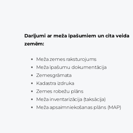
Darījumi ar meža īpašumiem un cita veida
zemēm:
Meža zemes raksturojums
Meža īpašumu dokumentācija
Zemesgrāmata
Kadastra izdruka
Zemes robežu plāns
Meža inventarizācija (taksācija)
Meža apsaimniekošanas plāns (MAP)