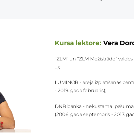
Kursa lektore:
Vera Dor
"ZLM" un "ZLM Mežistrāde" valdes l
...);
LUMINOR - ārējā izplatīšanas centr
- 2019. gada februāris);
DNB banka - nekustamā īpašuma b
(2006. gada septembris - 2017. gad