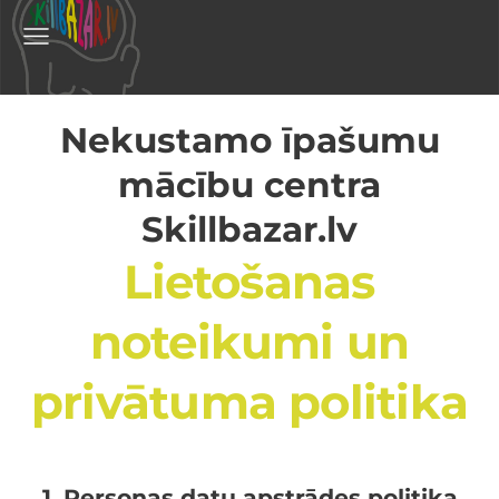
Nekustamo īpašumu
mācību centra
Skillbazar.lv
Lietošanas
noteikumi un
privātuma politika
1. Personas datu apstrādes politika