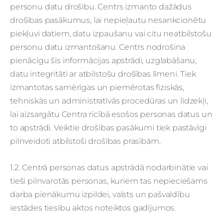
personu datu drošību. Centrs izmanto dažādus
drošības pasākumus, lai nepieļautu nesankcionētu
piekļuvi datiem, datu izpaušanu vai citu neatbilstošu
personu datu izmantošanu. Centrs nodrošina
pienācīgu šīs informācijas apstrādi, uzglabāšanu,
datu integritāti ar atbilstošu drošības līmeni. Tiek
izmantotas samērīgas un piemērotas fiziskās,
tehniskās un administratīvās procedūras un līdzekļi,
lai aizsargātu Centra rīcībā esošos personas datus un
to apstrādi. Veiktie drošības pasākumi tiek pastāvīgi
pilnveidoti atbilstoši drošības prasībām.
1.2. Centrā personas datus apstrādā nodarbinātie vai
tieši pilnvarotās personas, kuriem tas nepieciešams
darba pienākumu izpildei, valsts un pašvaldību
iestādes tiesību aktos noteiktos gadījumos.