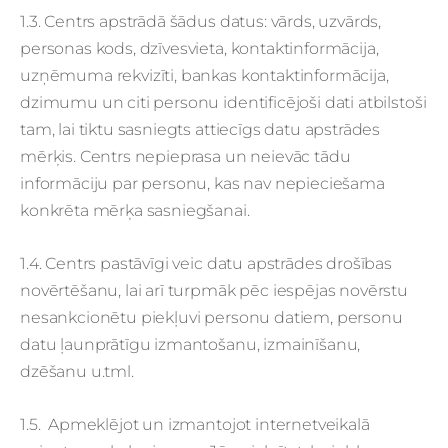
1.3. Centrs apstrādā šādus datus: vārds, uzvārds,
personas kods, dzīvesvieta, kontaktinformācija,
uzņēmuma rekvizīti, bankas kontaktinformācija,
dzimumu un citi personu identificējoši dati atbilstoši
tam, lai tiktu sasniegts attiecīgs datu apstrādes
mērķis. Centrs nepieprasa un neievāc tādu
informāciju par personu, kas nav nepieciešama
konkrēta mērķa sasniegšanai.
1.4. Centrs pastāvīgi veic datu apstrādes drošības
novērtēšanu, lai arī turpmāk pēc iespējas novērstu
nesankcionētu piekļuvi personu datiem, personu
datu ļaunprātīgu izmantošanu, izmainīšanu,
dzēšanu u.tml.
1.5. Apmeklējot un izmantojot internetveikalā