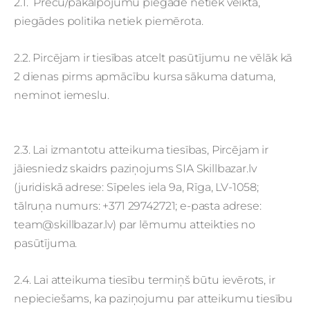
2.1. Preču/pakalpojumu piegāde netiek veikta,
piegādes politika netiek piemērota.
2.2. Pircējam ir tiesības atcelt pasūtījumu ne vēlāk kā
2 dienas pirms apmācību kursa sākuma datuma,
neminot iemeslu.
2.3. Lai izmantotu atteikuma tiesības, Pircējam ir
jāiesniedz skaidrs paziņojums SIA Skillbazar.lv
(juridiskā adrese: Sīpeles iela 9a, Rīga, LV-1058;
tālruņa numurs: +371 29742721; e-pasta adrese:
team@skillbazar.lv
) par lēmumu atteikties no
pasūtījuma.
2.4. Lai atteikuma tiesību termiņš būtu ievērots, ir
nepieciešams, ka paziņojumu par atteikumu tiesību