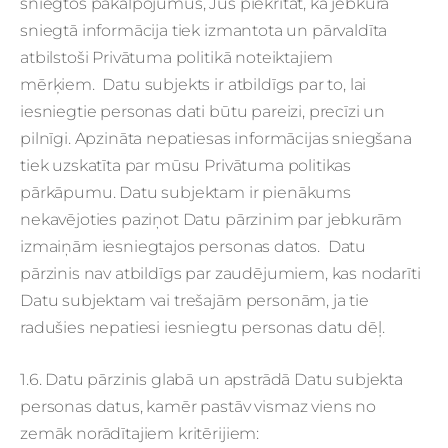
sniegtos pakalpojumus, Jūs piekrītat, ka jebkura
sniegtā informācija tiek izmantota un pārvaldīta
atbilstoši Privātuma politikā noteiktajiem
mērķiem. Datu subjekts ir atbildīgs par to, lai
iesniegtie personas dati būtu pareizi, precīzi un
pilnīgi. Apzināta nepatiesas informācijas sniegšana
tiek uzskatīta par mūsu Privātuma politikas
pārkāpumu. Datu subjektam ir pienākums
nekavējoties paziņot Datu pārzinim par jebkurām
izmaiņām iesniegtajos personas datos. Datu
pārzinis nav atbildīgs par zaudējumiem, kas nodarīti
Datu subjektam vai trešajām personām, ja tie
radušies nepatiesi iesniegtu personas datu dēļ.
1.6. Datu pārzinis glabā un apstrādā Datu subjekta
personas datus, kamēr pastāv vismaz viens no
zemāk norādītajiem kritērijiem: