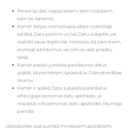
Personas dati nepieciešami tiem nolūkiem,
kam tie saņemti;
Kamēr ārējos normatīvajos aktos noteiktajā
kārtībā Datu pārzinis un/vai Datu subjekts var
realizēt savas leģitīmās intereses, kā piemēram,
iesniegt iebildumus vai celt vai vest prasību
tiesā;
Kamēr pastāv juridisks pienākums datus
glabāt, kā piemēram, saskaņā ar Grāmatvedības
likumu;
Kamēr ir spēkā Datu subjekta piekrišana
attiecīgajai personas datu apstrādei, ja
nepastāv cits personas datu apstrādes likumīgs
pamats.
Izbeidzoties šajā punktā minētajiem apstākļiem,