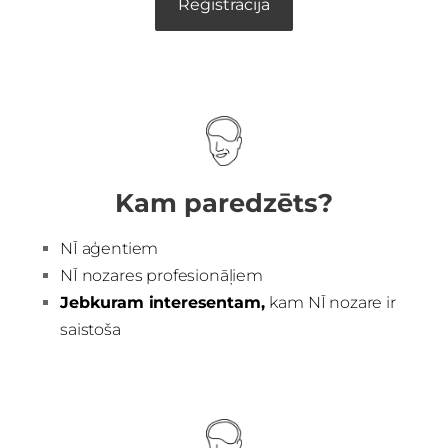
Reģistrācija
Kam paredzēts?
NĪ aģentiem
NĪ nozares profesionāļiem
Jebkuram interesentam,
kam NĪ nozare ir
saistoša