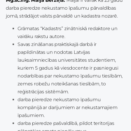
Mg.sc.ing. Maija Bērziņa:
Maijai ir vairāk kā 25 gadu
darba pieredze nekustamo īpašumu pārvaldības
jomā, strādājot valsts pārvaldē un kadastra nozarē.
Grāmatas “Kadastrs” zinātniskā redaktore un
vairāku rakstu autore.
Savas zināšanas praktiskajā darbā ir
papildinātas un nodotas Latvijas
lauksaimniecības universitātes studentiem,
kuriem 5 gadus kā viesdocente ir pasniegusi
nodarbības par nekustamo īpašumu tiesībām,
zemes robežu noteikšanas tiesībām, to
reģistrācijas sistēmām.
darba pieredze nekustamo īpašumu
kompānijā ar darījumiem ar nekustamajiem
īpašumiem.
darba pieredze pašvaldībā, pildot teritorijas