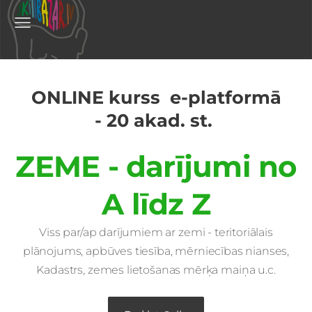
ONLINE kurss
e-platformā
-
20 akad. st.
ZEME - darījumi no
A līdz Z
Viss par/ap darījumiem ar zemi - teritoriālais
plānojums, apbūves tiesība, mērniecības nianses,
Kadastrs, zemes lietošanas mērķa maiņa u.c.