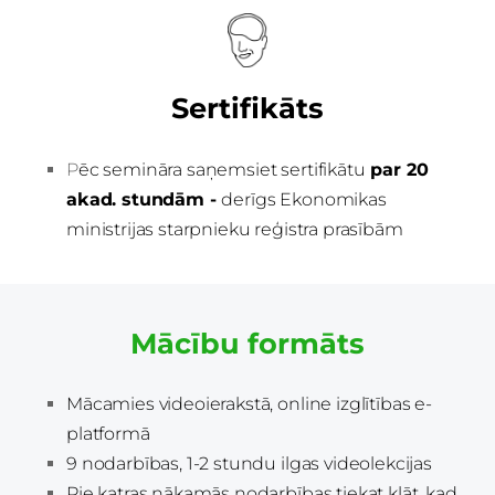
Sertifikāts
P
ēc semināra saņemsiet sertifikātu
par 20
akad. stundām -
derīgs Ekonomikas
ministrijas starpnieku reģistra prasībām
Mācību formāts
Mācamies
videoierakstā, online izglītības e-
platformā
9 nodarbības, 1-2 stundu ilgas videolekcijas
Pie katras nākamās nodarbības tiekat klāt, kad