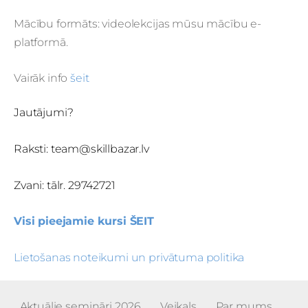
Mācību formāts: videolekcijas mūsu mācību e-
platformā.
Vairāk info
šeit
Jautājumi?
Raksti:
team@skillbazar.lv
Zvani: tālr. 29742721
Visi pieejamie kursi ŠEIT
Lietošanas noteikumi un privātuma politika
Aktuālie semināri 2026
Veikals
Par mums